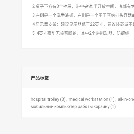
2.桌子下方有3个抽屉，带中央锁;半开放空间，底部有
3.左侧是一个洗手液架，右侧是一个用于容纳针头容器
4.显示器支架：建议显示器低于22英寸，建议装载量不
5. 4英寸豪华无噪音脚轮，其中2个带制动器，防缠绕
产品标签
hospital trolley
(3)
,
medical workstation
(1)
,
all-in-o
мобильный компьютер работы корзину
(1)