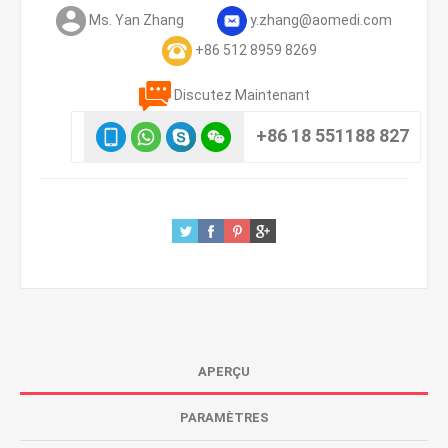
Ms. Yan Zhang
y.zhang@aomedi.com
+86 512 8959 8269
Discutez Maintenant
+86 18 551188 827
APERÇU
PARAMÈTRES