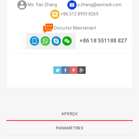
Ms. Yan Zhang
y.zhang@aomedi.com
+86 512 8959 8269
Discutez Maintenant
+86 18 551188 827
APERÇU
PARAMÈTRES