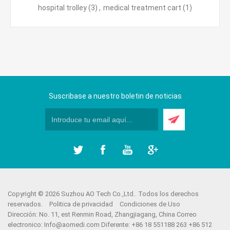
hospital trolley
(3)
,
medical treatment cart
(1)
Suscribase a nuestro boletin de noticias
Copyright © 2026 Suzhou AO Tech Co.,Ltd.. Todos los derechos
reservados.
Politica de privacidad
Condiciones de Uso
Dirección: No. 11, est Renmin Road, Zhangjiagang, China Correo
electronico:
Info@aomedi.com
Diferente: +86 18 551188 263 +86 512