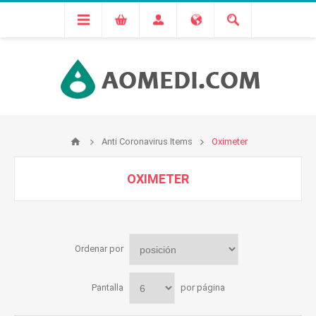
Anti Coronavirus Items
Oximeter
OXIMETER
Ordenar por
Pantalla
por página