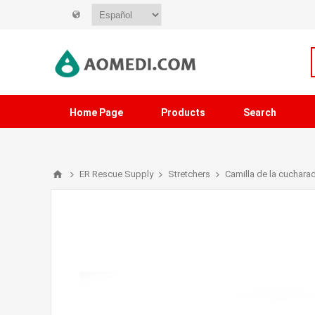
Home Page
Products
Search
ER Rescue Supply
Stretchers
Camilla de la cuchara