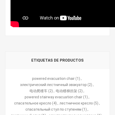
ETIQUETAS DE PRODUCTOS
powered evacuation chair
(1)
,
электрический лестничный эвакуатор
(2)
,
电动爬楼车
(2)
,
电动楼梯担架
(2)
,
powered stairway evacuation chair
(1)
,
спасательное кресло
(4)
,
лестничное кресло
(5)
,
спасательный стул по ступеням
(1)
,