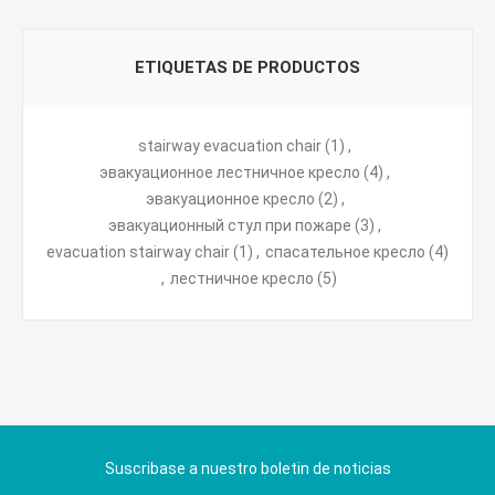
ETIQUETAS DE PRODUCTOS
stairway evacuation chair
(1)
,
эвакуационное лестничное кресло
(4)
,
эвакуационное кресло
(2)
,
эвакуационный стул при пожаре
(3)
,
evacuation stairway chair
(1)
,
спасательное кресло
(4)
,
лестничное кресло
(5)
Suscribase a nuestro boletin de noticias