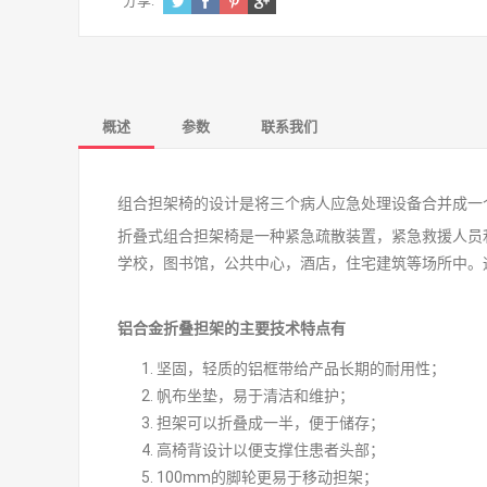
分享:
概述
参数
联系我们
组合担架椅的设计是将三个病人应急处理设备合并成一
折叠式组合担架椅是一种紧急疏散装置，紧急救援人员
学校，图书馆，公共中心，酒店，住宅建筑等场所中。
铝合金折叠担架的主要技术特点有
坚固，轻质的铝框带给产品长期的耐用性；
帆布坐垫，易于清洁和维护；
担架可以折叠成一半，便于储存；
高椅背设计以便支撑住患者头部；
100mm的脚轮更易于移动担架；