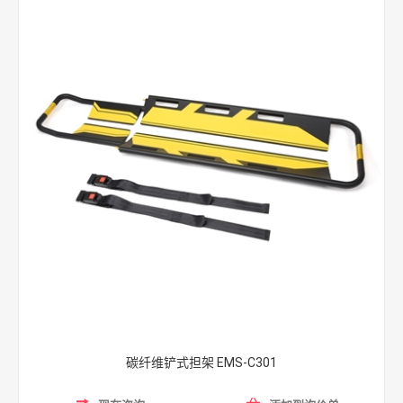
碳纤维铲式担架 EMS-C301