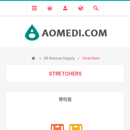
ER Rescue Supply
Stretchers
STRETCHERS
脊柱板