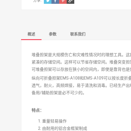
分享:
概述
参数
联系我们
堆叠担架是大规模伤亡和灾难性情况时的理想工具。这
紧凑的存储空间。这样可以节省存储空间。堆叠突变担
可堆叠担架可以存放在狭小的空间内，即使是靠背也是
纵向可折叠担架EMS-A108和EMS-A109可以按
透气，耐火，高频焊接，易于清洗和消毒。已经生产出
备用/辅助担架是必不可少的。
特点：
重量轻易操作
由耐用的铝合金框架制成