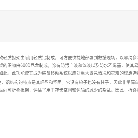
款轻质担架由耐用轻质铝制成，可方便快捷地部署到救援现场，以容纳多
架的织物由600D尼龙制成，涂有防污血液和体液以及防水乙烯基，使其
如此。此功能使其成为装备移动系统以应对重大紧急情况和灾难的理想选
长度折叠，铝结构的特点是其轻盈和坚固。它没有轮子也没有柱子，因此非常简单轻
纵向可折叠担架，评估了用于存储空间和运输的减少的杂乱。因此，折叠