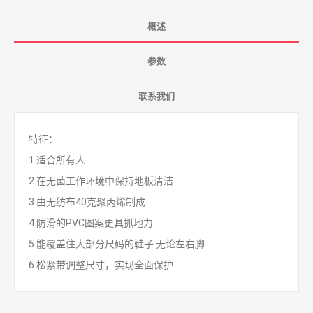
概述
参数
联系我们
特征：
1.适合所有人
2.在无菌工作环境中保持地板清洁
3.由无纺布40克聚丙烯制成
4.防滑的PVC图案更具抓地力
5.能覆盖住大部分尺码的鞋子 无论左右脚
6.松紧带调整尺寸，实现全面保护