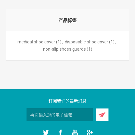
产品标签
medical shoe cover
(1)
,
disposable shoe cover
(1)
,
non-slip shoes guards
(1)
订阅我们的最新消息