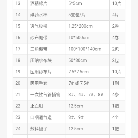
13
酒精棉片
5*5cm
10片
14
碘药水棒
5支装/片
4片
15
透气胶带
1.25*200cm
2卷
16
纱布绷带
10*500cm
4卷
17
三角绷带
100*100*140cm
2包
18
压缩纱布块
50*80cm
2包
19
医用纱布片
7.5*7.5cm
10片
20
医用手套
7# 或 7.5#
1副
21
一次性气管插管
3#、4#、7#、8#
4条
22
止血钳
12.5cm
1把
23
口咽通气道
8#、9#
4个
24
敷料镊子
12.5cm
1把