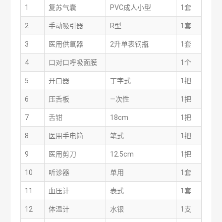
1
复苏气囊
PVC成人小型
1套
2
手动吸引器
R型
1套
3
医用供氧器
2升单表钢瓶
1套
4
口对口呼吸面膜
1个
5
开口器
丁字式
1把
6
压舌板
—次性
1把
7
舌钳
18cm
1把
8
医用手电简
笔式
1把
9
医用剪刀
12.5cm
1把
10
听诊器
单用
1套
11
血压计
表式
1套
12
体温计
水银
1支