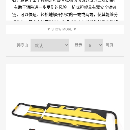
者，避免了由于搬动对可疑脊柱损伤伤员造成的二次伤害，
有助于消除进一步受伤的风险。 铲式担架具有双安全锁铰
链，可以快速、轻松地解开担架的一端或两端，使其能够分
成两块。符合人体工程学设计的操作手柄可以保证以正确的
姿势抬起伤员，从而减少手动操作受伤的可能性。伸缩管允
▼
SHOW MORE
▼
许担架被调整以适应伤员的高度，并且可选的快速固定绑带
能够保证伤员安全。铲式担架中间的开口使得患者可以进行X
排序由
显示
每页
射线检查，和MRI扫描仪也是兼容的，使其成为从受伤现场到
医院治疗诊断的伤员固定器的理想解决方案。
我们提供不同的材质的铲式担架。 有铝合金铲式担架，塑料
（HDPE）铲式担架，碳纤维铲式担架。