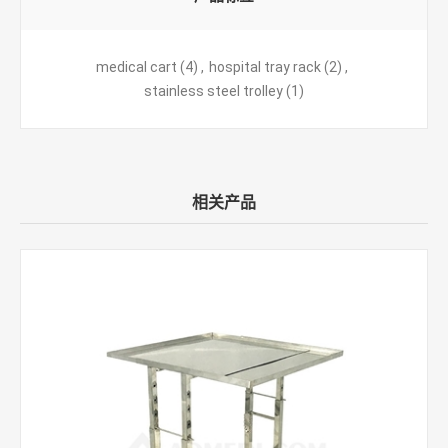
medical cart
(4)
,
hospital tray rack
(2)
,
stainless steel trolley
(1)
相关产品