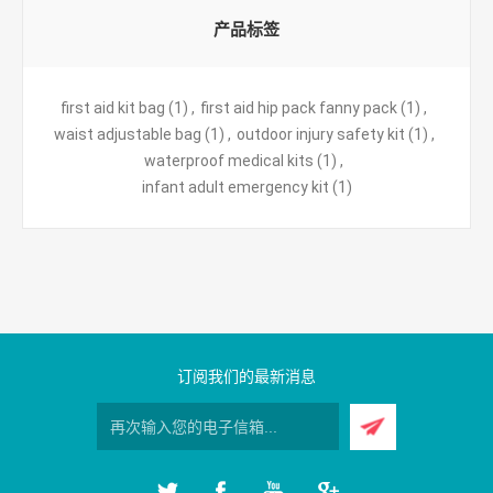
产品标签
first aid kit bag
(1)
,
first aid hip pack fanny pack
(1)
,
waist adjustable bag
(1)
,
outdoor injury safety kit
(1)
,
waterproof medical kits
(1)
,
infant adult emergency kit
(1)
订阅我们的最新消息