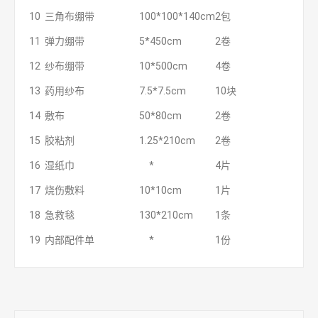
10
三角布绷带
100*100*140cm
2包
11
弹力绷带
5*450cm
2卷
12
纱布绷带
10*500cm
4卷
13
药用纱布
7.5*7.5cm
10块
14
敷布
50*80cm
2卷
15
胶粘剂
1.25*210cm
2卷
16
湿纸巾
*
4片
17
烧伤敷料
10*10cm
1片
18
急救毯
130*210cm
1条
19
内部配件单
*
1份