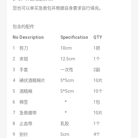
您也可以单买急救包并根据自身要求自行填充。
包含的配件:
No
Description
Specification
Q
TY
1
剪刀
10cm
1把
2
夹钳
12.5cm
1个
3
手套
一次性
2副
4
碘伏酒精棉片
5*5cm
10片
5
酒精棉
5*5cm
10个
6
棉签
*
1包
7
急救绷带
*
10片
8
止血带
乳胶
1个
9
别针
5cm
4个