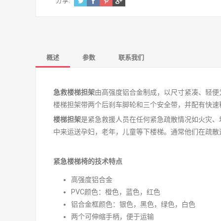
分享:
概述
参数
联系我们
急救楼梯担架
由高强度铝合金制成，以尺寸紧凑、轻便为
楼梯担架带两个后刹车脚轮和三个安全带，并配有快速
楼梯担架
是紧急救援人员在任何紧急疏散情况如火灾、
中来运送孕妇，老年，儿童等下楼梯。通常他们在疏散
紧急楼梯椅的技术特点
高强度铝合金
PVC颜色：橙色，蓝色，红色
铝合金框颜色：银色，黑色，绿色，白色
两个可伸缩手柄，便于运输