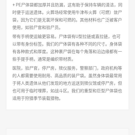
+ PE尸体袋都加厚并且防漏，这有助于保持车辆的清洁，同
时便于运送遗体。火葬场经常使用牛津布火葬（可燃）敛尸
袋，因为它们是无氯环保和可燃的。其他材料也广泛被客户
使用，如验尸官和验尸员。
带有手柄使运输更容易。尸体袋有U型拉链或直拉链，也可
以带有身份标签。我们的尸体袋有各种不同的尺寸。身体袋
有各种款式和厚度。这种裹尸袋在每个角落和沿边缘都有一
些手提手柄，通常是编织带材质。
医院，验尸官，停尸房，殡仪服务，警察部门，政府机构等
的人都需要使用耐用、高品质的装尸袋。虽然身体袋最常用
于将人类遗体从他们发现的地方运送到殡仪馆或停尸房，但
也可用于临时埋葬，如战斗区。我们的重型和巨型尸体袋也
适用于狩猎季节装载猎物。