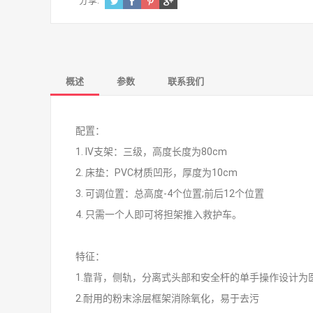
分享:
概述
参数
联系我们
配置：
1. IV支架：三级，高度长度为80cm
2. 床垫：PVC材质凹形，厚度为10cm
3. 可调位置：总高度-4个位置;前后12个位置
4. 只需一个人即可将担架推入救护车。
特征：
1.靠背，侧轨，分离式头部和安全杆的单手操作设计为
2.耐用的粉末涂层框架消除氧化，易于去污