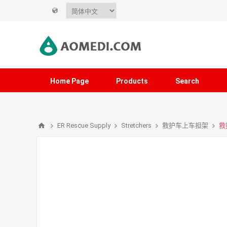
Home Page
Products
Search
ER Rescue Supply
Stretchers
救护车上车担架
救